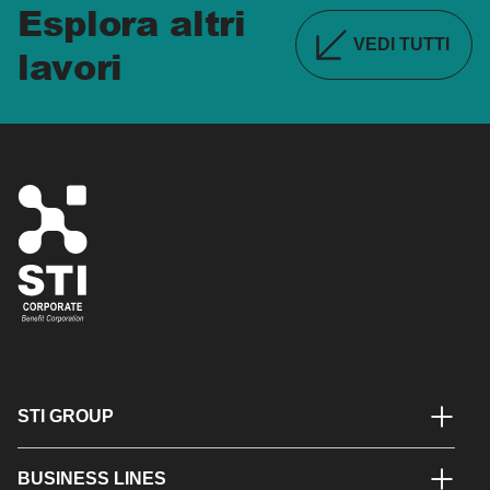
Esplora altri
VEDI TUTTI
lavori
STI GROUP
∟ STI Group
∟ Italia
BUSINESS LINES