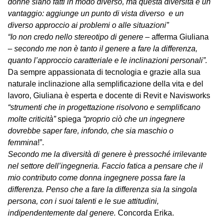
donne siano fatti in modo diverso, ma questa diversità è un
vantaggio: aggiunge un punto di vista diverso e un
diverso approccio ai problemi o alle situazioni”
“Io non credo nello stereotipo di genere
– afferma Giuliana
–
secondo me non è tanto il genere a fare la differenza,
quanto l’approccio caratteriale e le inclinazioni personali”.
Da sempre appassionata di tecnologia e grazie alla sua
naturale inclinazione alla semplificazione della vita e del
lavoro, Giuliana è esperta e docente di Revit e Navisworks
“strumenti che in progettazione risolvono e semplificano
molte criticità”
spiega
“proprio ciò che un ingegnere
dovrebbe saper fare, infondo, che sia maschio o
femmina
!”.
Secondo me la diversità di genere è pressoché irrilevante
nel settore dell’ingegneria. Faccio fatica a pensare che il
mio contributo come donna ingegnere possa fare la
differenza. Penso che a fare la differenza sia la singola
persona, con i suoi talenti e le sue attitudini,
indipendentemente dal genere.
Concorda Erika.