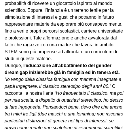
probabilità di ricevere un giocattolo ispirato al mondo
scientifico. Eppure, l’infanzia è un terreno fertile per la
stimolazione di interessi e gusti che potranno in futuro
rappresentare materie da esplorare più consapevolmente,
fino a veri e propri percorsi scolastici, carriere universitarie
e professioni. Tale affermazione è anche avvalorata dal
fatto che ragazze con una madre che lavora in ambito
STEM sono più propense ad affrontare un curriculum di
studi in queste materie.
Dunque,
l’educazione all’abbattimento del gender
dream gap inizierebbe già in famiglia ed in tenera età
.
“Io vengo dalla classica famiglia con mamma insegnate e
papà ingegnere, il classico stereotipo degli anni 80.”
Ci
racconta la nostra Ilaria
“Ho frequentato il classico, ma poi
per mia scelta, a dispetto di qualsiasi stereotipo, ho deciso
di fare ingegneria. Pensandoci bene, devo dire che anche
tra i miei tre figli (due maschi e una femmina) non riscontro
particolari distinzioni di genere nel tipo di interessi: se
arriva come regalo uno scatolone di esperimenti scientifici,