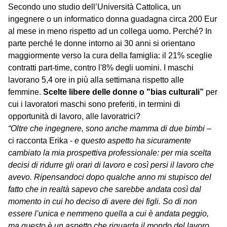
Secondo uno studio dell’Università Cattolica, un
ingegnere o un informatico donna guadagna circa 200 Eur
al mese in meno rispetto ad un collega uomo. Perché? In
parte perché le donne intorno ai 30 anni si orientano
maggiormente verso la cura della famiglia: il 21% sceglie
contratti part-time, contro l'8% degli uomini. I maschi
lavorano 5,4 ore in più alla settimana rispetto alle
femmine.
Scelte libere delle donne o "bias culturali”
per
cui i lavoratori maschi sono preferiti, in termini di
opportunità di lavoro, alle lavoratrici?
“Oltre che ingegnere, sono anche mamma di due bimbi
–
ci racconta Erika -
e questo aspetto ha sicuramente
cambiato la mia prospettiva professionale: per mia scelta
decisi di ridurre gli orari di lavoro e così persi il lavoro che
avevo. Ripensandoci dopo qualche anno mi stupisco del
fatto che in realtà sapevo che sarebbe andata così dal
momento in cui ho deciso di avere dei figli. So di non
essere l’unica e nemmeno quella a cui è andata peggio,
ma questo è un aspetto che riguarda il mondo del lavoro