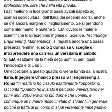
professionale, oltre che nella vita privata.
I dati mettono in luce grandi passi avanti rispetto agli
scenari socioculturali dell’Italia dei decenni scorsi, anche
se c’è ancora margine di miglioramento. Se si prendono
come riferimento le materie STEM, ovvero le materie
scientifiche (dall’acronimo inglese di S
cience, Technology,
Engineering, Mathematics
), si registra ancora una bassa
presenza femminile:
solo 1 donna su 6 sceglie di
intraprendere una carriera universitaria in ambito
STEM
, esattamente la metà degli uomini, per i quali
l’incidenza è di 1 su 3.
Un’eccezione a questo quadro ci viene fornita dalla nostra
Ilaria, Ingegnere Chimico presso STI engineering a
Roma
“In realtà io ho vissuto esattamente l’opposto” ci
racconta “Quando ho iniziato il percorso universitario nei
primi anni 2000 eravamo più donne che uomini, e
comunque un numero molto limitato di studenti in generale
poiché si tratta di un corso di studi veramente impegnativo.