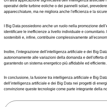
Un'altra applicazione significativa dell’intelligenza artificiale
operativi delle turbine eoliche o dei pannelli solari, preved
apparecchiature, ma ne migliora anche l'efficienza e la sicur
I Big Data possiedono anche un ruolo nella promozione dell’ef
identificare le inefficienze a livello individuale e comunitario
sostenibili e, infine, contribuire complessivamente all'econom
Inoltre, l'integrazione dell'intelligenza artificiale e dei Big D
autonomamente alle variazioni della domanda e dell'offerta di
garantendo un sistema energetico più affidabile ed efficiente.
In conclusione, la fusione tra intelligenza artificiale e Big D
dell’intelligenza artificiale e dei Big Data nei progetti di en
convinzione queste tecnologie come parte integrante della nost