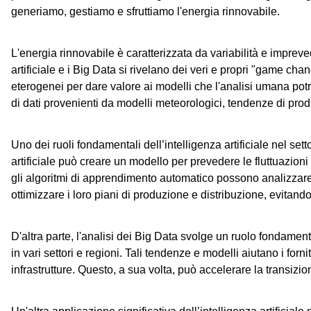
generiamo, gestiamo e sfruttiamo l'energia rinnovabile.
L'energia rinnovabile è caratterizzata da variabilità e imprev
artificiale e i Big Data si rivelano dei veri e propri "game cha
eterogenei per dare valore ai modelli che l'analisi umana po
di dati provenienti da modelli meteorologici, tendenze di pro
Uno dei ruoli fondamentali dell’intelligenza artificiale nel setto
artificiale può creare un modello per prevedere le fluttuazion
gli algoritmi di apprendimento automatico possono analizzare i
ottimizzare i loro piani di produzione e distribuzione, evitan
D'altra parte, l'analisi dei Big Data svolge un ruolo fondamen
in vari settori e regioni. Tali tendenze e modelli aiutano i forn
infrastrutture. Questo, a sua volta, può accelerare la transizio