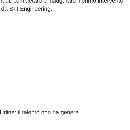
udi: completato e inaugurato il primo intervento
 da STI Engineering.
Udine: il talento non ha genere.