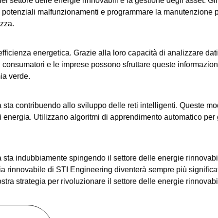
 nel settore delle energie rinnovabili è la gestione degli asset. Gli
ere potenziali malfunzionamenti e programmare la manutenzione p
ezza.
ficienza energetica. Grazie alla loro capacità di analizzare dat
. I consumatori e le imprese possono sfruttare queste informazioni
ia verde.
ata sta contribuendo allo sviluppo delle reti intelligenti. Queste m
 energia. Utilizzano algoritmi di apprendimento automatico per ge
ata sta indubbiamente spingendo il settore delle energie rinnovabi
ergia rinnovabile di STI Engineering diventerà sempre più signifi
ra strategia per rivoluzionare il settore delle energie rinnovabil