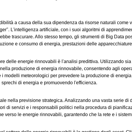
edibilità a causa della sua dipendenza da risorse naturali come v
nger". L'intelligenza artificiale, con i suoi algoritmi di apprendi
trebbe trascurare. Allo stesso tempo, gli strumenti di Big Data
duzione e consumo di energia, prestazioni delle apparecchiature 
re delle energie rinnovabili è l'analisi predittiva. Utilizzando sia 
i nella produzione di energia rinnovabile, consentendo agli oper
 modelli meteorologici per prevedere la produzione di energia dei
do sprechi di energia e promuovendo l'efficienza.
tale nella previsione strategica. Analizzando una vasta serie di 
itori di servizi e i responsabili politici nella procedura di pianif
ne verso le energie rinnovabili, garantendo che la rete e i sistemi