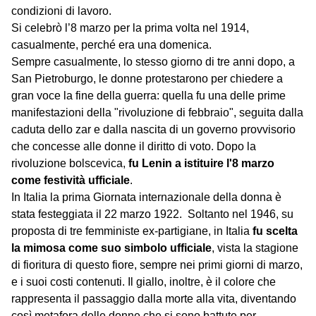
condizioni di lavoro.
Si celebrò l’8 marzo per la prima volta nel 1914,
casualmente, perché era una domenica.
Sempre casualmente, lo stesso giorno di tre anni dopo, a
San Pietroburgo, le donne protestarono per chiedere a
gran voce la fine della guerra: quella fu una delle prime
manifestazioni della "rivoluzione di febbraio", seguita dalla
caduta dello zar e dalla nascita di un governo provvisorio
che concesse alle donne il diritto di voto. Dopo la
rivoluzione bolscevica,
fu Lenin a istituire l'8 marzo
come festività ufficiale
.
In Italia la prima Giornata internazionale della donna è
stata festeggiata il 22 marzo 1922. Soltanto nel 1946, su
proposta di tre femministe ex-partigiane, in Italia
fu scelta
la mimosa come suo simbolo ufficiale
, vista la stagione
di fioritura di questo fiore, sempre nei primi giorni di marzo,
e i suoi costi contenuti. Il giallo, inoltre, è il colore che
rappresenta il passaggio dalla morte alla vita, diventando
così metafora delle donne che si sono battute per