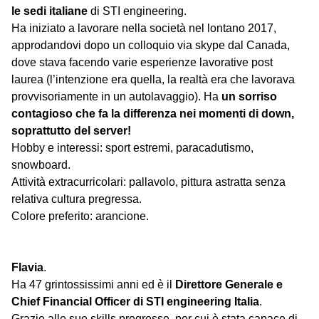
le sedi italiane
di STI engineering.
Ha iniziato a lavorare nella società nel lontano 2017,
approdandovi dopo un colloquio via skype dal Canada,
dove stava facendo varie esperienze lavorative post
laurea (l’intenzione era quella, la realtà era che lavorava
provvisoriamente in un autolavaggio). Ha
un sorriso
contagioso che fa la differenza nei momenti di down,
soprattutto del server!
Hobby e interessi: sport estremi, paracadutismo,
snowboard.
Attività extracurricolari: pallavolo, pittura astratta senza
relativa cultura pregressa.
Colore preferito: arancione.
Flavia
.
Ha 47 grintossissimi anni ed è il
Direttore Generale e
Chief Financial Officer di STI engineering Italia
.
Grazie alle sue skills pregresse, per cui è stata capace di