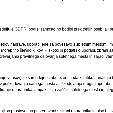
redeljuje GDPR, bodisi samostojno bodisi prek tretjih oseb, ali 
ametrov naprave, uporabljene za povezavo s spletnim mestom; Ime
; Morebitno število klikov. Piškotki in podatki o uporabi, zbra
 preverjanja pravilnega delovanja spletnega mesta in zaradi va
rivanje virusov) se samodejno zabeleženi podatki lahko nanašajo t
sov poškodovanja samega mesta ali škodovanja drugim uporabnikom 
rofiliranje uporabnika, ampak le za zaščito spletnega mesta in n
ednji so prostovoljno posredovani s strani uporabnika in niso bi