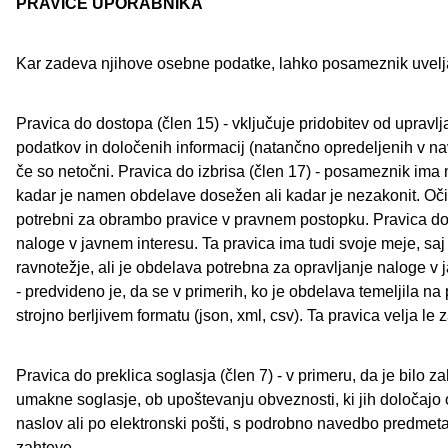
PRAVICE UPORABNIKA
Kar zadeva njihove osebne podatke, lahko posameznik uveljav
Pravica do dostopa (člen 15) - vključuje pridobitev od upravlj
podatkov in določenih informacij (natančno opredeljenih v n
če so netočni. Pravica do izbrisa (člen 17) - posameznik ima m
kadar je namen obdelave dosežen ali kadar je nezakonit. Očit
potrebni za obrambo pravice v pravnem postopku. Pravica do u
naloge v javnem interesu. Ta pravica ima tudi svoje meje, saj
ravnotežje, ali je obdelava potrebna za opravljanje naloge v 
- predvideno je, da se v primerih, ko je obdelava temeljila n
strojno berljivem formatu (json, xml, csv). Ta pravica velja le
Pravica do preklica soglasja (člen 7) - v primeru, da je bilo
umakne soglasje, ob upoštevanju obveznosti, ki jih določajo
naslov ali po elektronski pošti, s podrobno navedbo predmeta s
zahteve.