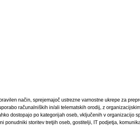
 pravilen način, sprejemajoč ustrezne varnostne ukrepe za prep
orabo računalniških in/ali telematskih orodij, z organizacijsk
hko dostopajo po kategorijah oseb, vključenih v organizacijo sp
i ponudniki storitev tretjih oseb, gostitelji, IT podjetja, komunik