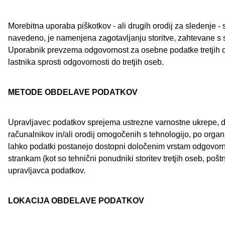
Morebitna uporaba piškotkov - ali drugih orodij za sledenje - s 
navedeno, je namenjena zagotavljanju storitve, zahtevane s s
Uporabnik prevzema odgovornost za osebne podatke tretjih oseb,
lastnika sprosti odgovornosti do tretjih oseb.
METODE OBDELAVE PODATKOV
Upravljavec podatkov sprejema ustrezne varnostne ukrepe, d
računalnikov in/ali orodij omogočenih s tehnologijo, po orga
lahko podatki postanejo dostopni določenim vrstam odgovornih
strankam (kot so tehnični ponudniki storitev tretjih oseb, pošt
upravljavca podatkov.
LOKACIJA OBDELAVE PODATKOV