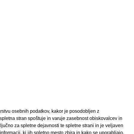
arstvu osebnih podatkov, kakor je posodobljen z
etna stran spoštuje in varuje zasebnost obiskovalcev in
jučno za spletne dejavnosti te spletne strani in je veljaven
ormacij, ki jih spletno mesto zbira in kako se uporabljajo.