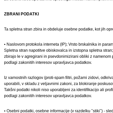
ZBRANI PODATKI
Ta spletna stran zbira in obdeluje osebne podatke, kot jih op
• Naslovom protokola interneta (IP); Vrsto brskalnika in par
Spletna stran napotitve obiskovalca in izstopna spletna stran
zbirajo le v agregirani in psevdonimizirani obliki z namenom
podlagi zakonitih interesov upravljavca podatkov.
Iz varnostnih razlogov (proti-spam filtri, požarni zidovi, odk
uporabili, v skladu z veljavnimi zakoni, za blokiranje posku
Takšni podatki nikoli niso uporabljeni za identifikacijo ali p
podlagi zakonitih interesov upravljavca podatkov.
• Osebni podatki, osebne informacije (v razdelku "stiki") - sl