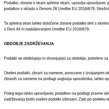
Podatke, zbrane s strani spletne strani, upravlja upravljavec
podatkov v skladu s členom 28 Uredbe EU 2016/679. Strežnik, ki
Ta spletna stran lahko določene zbrane podatke deli s storitv
s členi 44 in nadaljevanjem Uredbe EU 2016/679.
OBDOBJE ZADRŽEVANJA
Podatki se obdelujejo in shranjujejo za obdobje, potrebno za 
Osebni podatki, zbrani za namene, povezane z izvajanjem stori
zbranih za namene na podlagi soglasja uporabnika, lahko upr
Poleg tega lahko upravljavec podatkov na podlagi pravne obv
zadrževanja bodo osebni podatki izbrisani. Zato po preteku te