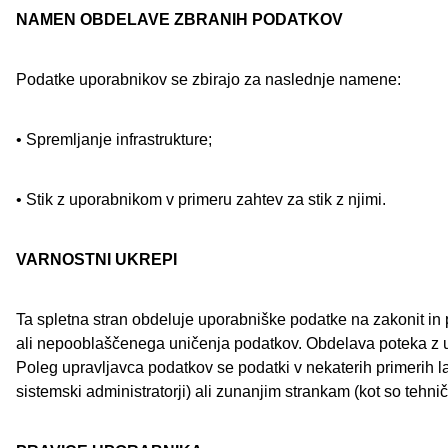
NAMEN OBDELAVE ZBRANIH PODATKOV
Podatke uporabnikov se zbirajo za naslednje namene:
• Spremljanje infrastrukture;
• Stik z uporabnikom v primeru zahtev za stik z njimi.
VARNOSTNI UKREPI
Ta spletna stran obdeluje uporabniške podatke na zakonit in
ali nepooblaščenega uničenja podatkov. Obdelava poteka z up
Poleg upravljavca podatkov se podatki v nekaterih primerih la
sistemski administratorji) ali zunanjim strankam (kot so tehničn