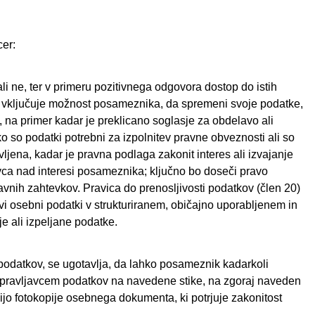
cer:
ali ne, ter v primeru pozitivnega odgovora dostop do istih
 - vključuje možnost posameznika, da spremeni svoje podatke,
c, na primer kadar je preklicano soglasje za obdelavo ali
o so podatki potrebni za izpolnitev pravne obveznosti ali so
jena, kadar je pravna podlaga zakonit interes ali izvajanje
javca nad interesi posameznika; ključno bo doseči pravo
ravnih zahtevkov. Pravica do prenosljivosti podatkov (člen 20)
vi osebni podatki v strukturiranem, običajno uporabljenem in
je ali izpeljane podatke.
a podatkov, se ugotavlja, da lahko posameznik kadarkoli
z upravljavcem podatkov na navedene stike, na zgoraj naveden
vijo fotokopije osebnega dokumenta, ki potrjuje zakonitost