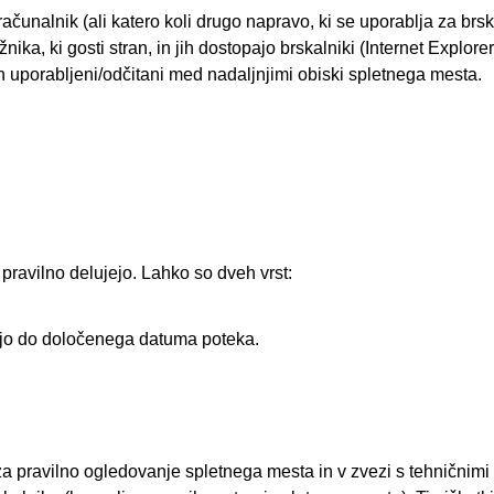
ačunalnik (ali katero koli drugo napravo, ki se uporablja za brs
ika, ki gosti stran, in jih dostopajo brskalniki (Internet Explorer
 uporabljeni/odčitani med nadaljnjimi obiski spletnega mesta.
pravilno delujejo. Lahko so dveh vrst:
nejo do določenega datuma poteka.
za pravilno ogledovanje spletnega mesta in v zvezi s tehničnimi s