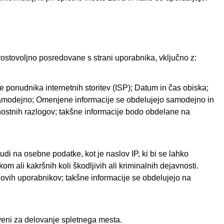
prostovoljno posredovane s strani uporabnika, vključno z:
 ponudnika internetnih storitev (ISP); Datum in čas obiska;
ni samodejno; Omenjene informacije se obdelujejo samodejno in
rnostnih razlogov; takšne informacije bodo obdelane na
udi na osebne podatke, kot je naslov IP, ki bi se lahko
ali kakršnih koli škodljivih ali kriminalnih dejavnosti.
jegovih uporabnikov; takšne informacije se obdelujejo na
stveni za delovanje spletnega mesta.