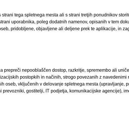
strani tega spletnega mesta ali s strani tretjih ponudnikov storit
trani uporabnika, poleg dodatnih namenov, opisanih v tem dokume
 pridobljene, objavljene ali deljene prek te aplikacije, in zagot
a prepreči nepooblaščen dostop, razkritje, spremembo ali uni
nizacijskih postopkih in načinih, strogo povezanih z navedenimi
 oseb, vključenih v delovanje spletnega mesta (upravljanje, pro
ni prevozniki, gostitelji, IT podjetja, komunikacijske agencije), 