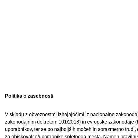
Politika o zasebnosti
V skladu z obveznostmi izhajajočimi iz nacionalne zakonodaje
zakonodajnim dekretom 101/2018) in evropske zakonodaje (E
uporabnikov, ter se po najboljših močeh in sorazmerno trudi, d
za obiskovalce/uporabnike spletnega mesta. Namen pravilnika 