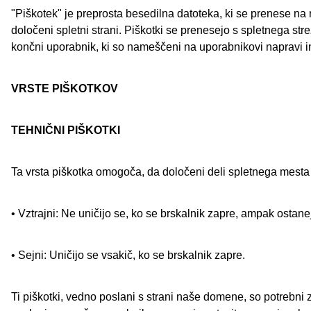
"Piškotek" je preprosta besedilna datoteka, ki se prenese na r
določeni spletni strani. Piškotki se prenesejo s spletnega strežn
končni uporabnik, ki so nameščeni na uporabnikovi napravi in
VRSTE PIŠKOTKOV
TEHNIČNI PIŠKOTKI
Ta vrsta piškotka omogoča, da določeni deli spletnega mesta 
• Vztrajni: Ne uničijo se, ko se brskalnik zapre, ampak osta
• Sejni: Uničijo se vsakič, ko se brskalnik zapre.
Ti piškotki, vedno poslani s strani naše domene, so potrebni 