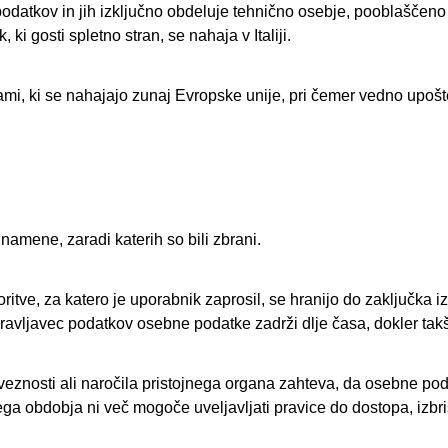
 podatkov in jih izključno obdeluje tehnično osebje, pooblaščeno
 gosti spletno stran, se nahaja v Italiji.
ami, ki se nahajajo zunaj Evropske unije, pri čemer vedno upošt
namene, zaradi katerih so bili zbrani.
tve, za katero je uporabnik zaprosil, se hranijo do zaključka i
avljavec podatkov osebne podatke zadrži dlje časa, dokler takš
eznosti ali naročila pristojnega organa zahteva, da osebne pod
ga obdobja ni več mogoče uveljavljati pravice do dostopa, izbris