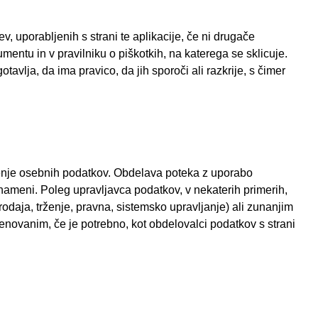
ev, uporabljenih s strani te aplikacije, če ni drugače
ntu in v pravilniku o piškotkih, na katerega se sklicuje.
avlja, da ima pravico, da jih sporoči ali razkrije, s čimer
čenje osebnih podatkov. Obdelava poteka z uporabo
 nameni. Poleg upravljavca podatkov, v nekaterih primerih,
daja, trženje, pravna, sistemsko upravljanje) ali zunanjim
imenovanim, če je potrebno, kot obdelovalci podatkov s strani