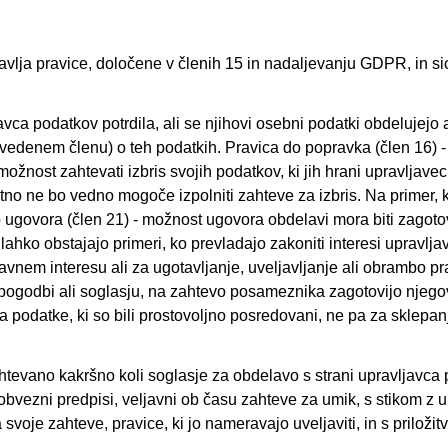
lja pravice, določene v členih 15 in nadaljevanju GDPR, in si
avca podatkov potrdila, ali se njihovi osebni podatki obdelujejo 
avedenem členu) o teh podatkih. Pravica do popravka (člen 16)
ožnost zahtevati izbris svojih podatkov, ki jih hrani upravljave
no ne bo vedno mogoče izpolniti zahteve za izbris. Na primer, k
govora (člen 21) - možnost ugovora obdelavi mora biti zagotovl
 lahko obstajajo primeri, ko prevladajo zakoniti interesi upravl
javnem interesu ali za ugotavljanje, uveljavljanje ali obrambo p
a pogodbi ali soglasju, na zahtevo posameznika zagotovijo njego
 za podatke, ki so bili prostovoljno posredovani, ne pa za sklepan
 zahtevano kakršno koli soglasje za obdelavo s strani upravljavc
 obvezni predpisi, veljavni ob času zahteve za umik, s stikom 
voje zahteve, pravice, ki jo nameravajo uveljaviti, in s priložit