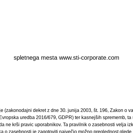
spletnega mesta www.sti-corporate.com
 (zakonodajni dekret z dne 30. junija 2003, št. 196, Zakon o v
vropska uredba 2016/679, GDPR) ter kasnejših sprememb, ta spl
a ne krši pravic uporabnikov. Ta pravilnik o zasebnosti velja izkl
o zasebnosti je zagotoviti največjo možno preglednost glede inf