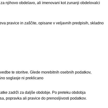
 za njihovo obdelavo, ali imenovani kot zunanji obdelovalci
eva pravice in zaščite, opisane v veljavnih predpisih, skladno
zvedbe te storitve. Glede morebitnih osebnih podatkov,
no soglasje ni preklicano
atke zadrži za daljše obdobje. Po preteku obdobja
a, popravka ali pravice do prenosljivosti podatkov.